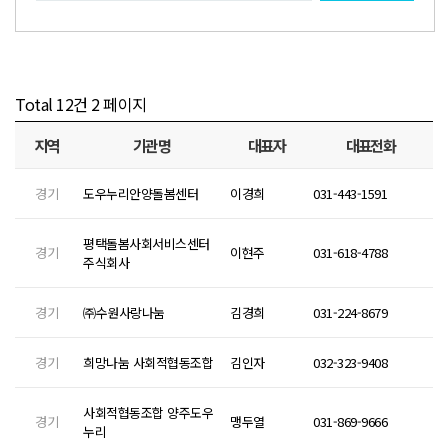
Total 12건
2 페이지
지역
기관명
대표자
대표전화
경기
도우누리안양돌봄센터
이경희
031-443-1591
평택돌봄사회서비스센터
경기
이현주
031-618-4788
주식회사
경기
㈜수원사랑나눔
김경희
031-224-8679
경기
희망나눔 사회적협동조합
김인자
032-323-9408
사회적협동조합 양주도우
경기
맹두열
031-869-9666
누리